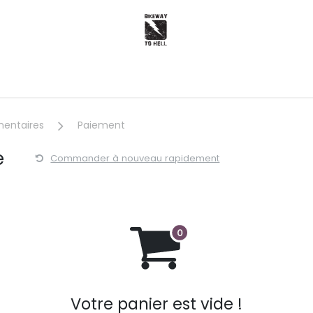
WTH
Newsletters
Aide
mentaires
Paiement
e
Commander à nouveau rapidement
Votre panier est vide !